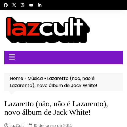
Ir
para
o
conteúdo
Home
»
Música
»
Lazaretto (não, não é
Lazarento), novo álbum de Jack White!
Lazaretto (não, não é Lazarento),
novo álbum de Jack White!
LazCult
10 de junho de 2014