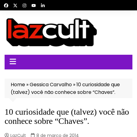
Ir
para
o
conteúdo
Home
»
Gessica Carvalho
»
10 curiosidade que
(talvez) você não conhece sobre “Chaves”.
10 curiosidade que (talvez) você não
conhece sobre “Chaves”.
LazCult
8 de março de 2014