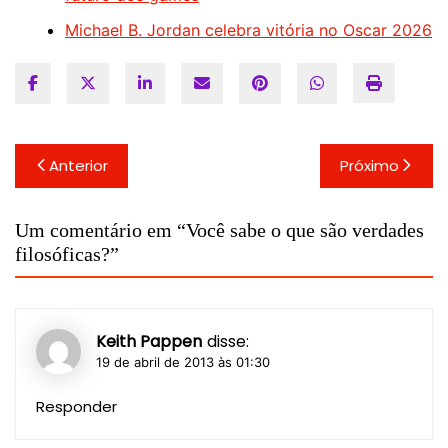
Michael B. Jordan celebra vitória no Oscar 2026
Navegação
Anterior
Próximo
de
Post
Um comentário em “
Você sabe o que são verdades
filosóficas?
”
Keith Pappen
disse:
19 de abril de 2013 às 01:30
Responder