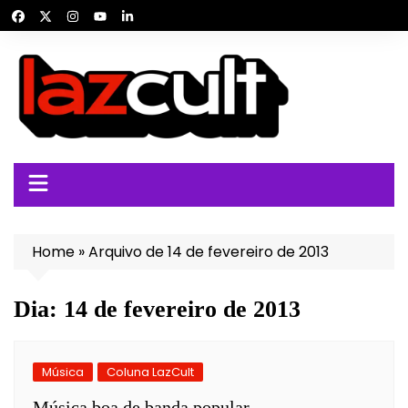
Ir
para
o
conteúdo
Home
»
Arquivo de 14 de fevereiro de 2013
Dia:
14 de fevereiro de 2013
Música
Coluna LazCult
Música boa de banda popular