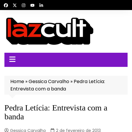
Ir
para
o
conteúdo
Home
»
Gessica Carvalho
»
Pedra Letícia:
Entrevista com a banda
Pedra Letícia: Entrevista com a
banda
Gessica Carvalho
2 de fevereiro de 2013