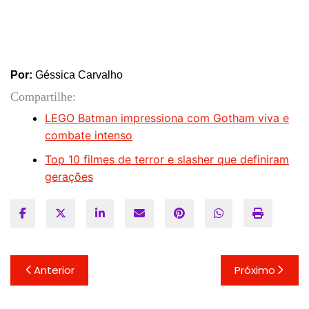
Por:
Géssica Carvalho
Compartilhe:
LEGO Batman impressiona com Gotham viva e
combate intenso
Top 10 filmes de terror e slasher que definiram
gerações
Navegação
Anterior
Próximo
de
Post