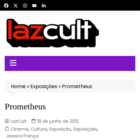
Ir
para
o
conteúdo
Home
»
Exposições
»
Prometheus
Prometheus
LazCult
18 de junho de 2012
Cinema
,
Cultura
,
Exposição
,
Exposições
,
Jessica França