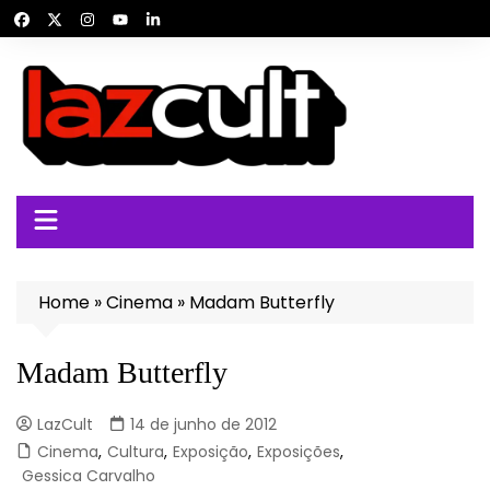
Ir
para
o
conteúdo
Home
»
Cinema
»
Madam Butterfly
Madam Butterfly
LazCult
14 de junho de 2012
Cinema
,
Cultura
,
Exposição
,
Exposições
,
Gessica Carvalho