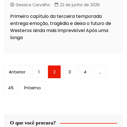
Gessica Carvalho
22 de junho de 2026
Primeiro capítulo da terceira temporada
entrega emoção, tragédia e deixa o futuro de
Westeros ainda mais imprevisível Após uma
longa
Paginação
Anterior
1
2
3
4
…
de
posts
45
Próximo
O que você procura?