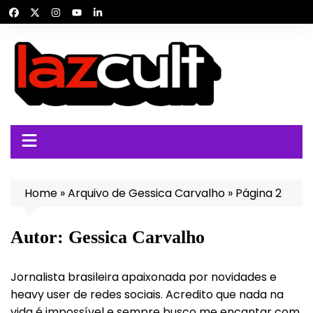
Ir
para
o
conteúdo
Home
»
Arquivo de Gessica Carvalho
»
Página 2
Autor:
Gessica Carvalho
Jornalista brasileira apaixonada por novidades e
heavy user de redes sociais. Acredito que nada na
vida é impossível e sempre busco me encantar com